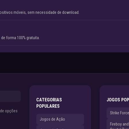
ositivos móveis, sem necessidade de download.
 de forma 100% gratuita.
CATEGORIAS
JOGOS PO
POPULARES
s de opções
Strike Forc
Jogos de Ação
Fireboy and 