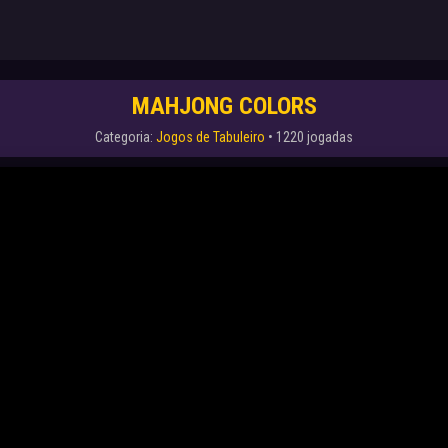
MAHJONG COLORS
Categoria:
Jogos de Tabuleiro
• 1220 jogadas