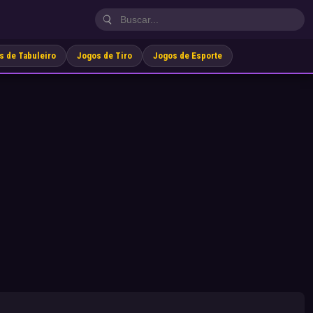
s de Tabuleiro
Jogos de Tiro
Jogos de Esporte