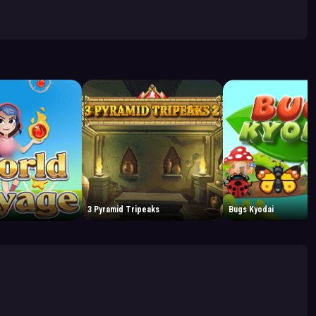
3 Pyramid Tripeaks
Bugs Kyodai