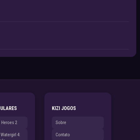
PULARES
KIZI JOGOS
e Heroes 2
Sobre
Watergirl 4:
Contato