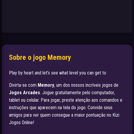
Sobre o jogo Memory
Play by heart and let’s see what level you can get to
Divirta-se com
Memory
, um dos nossos incríveis jogos de
Jogos Arcades
. Jogue gratuitamente pelo computador,
tablet ou celular. Para jogar, preste atenção aos comandos e
instruções que aparecem na tela do jogo. Convide seus
amigos para ver quem consegue a maior pontuação no Kizi
Jogos Online!