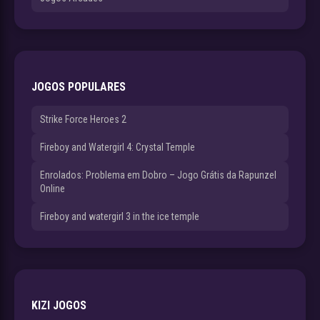
JOGOS POPULARES
Strike Force Heroes 2
Fireboy and Watergirl 4: Crystal Temple
Enrolados: Problema em Dobro – Jogo Grátis da Rapunzel
Online
Fireboy and watergirl 3 in the ice temple
KIZI JOGOS