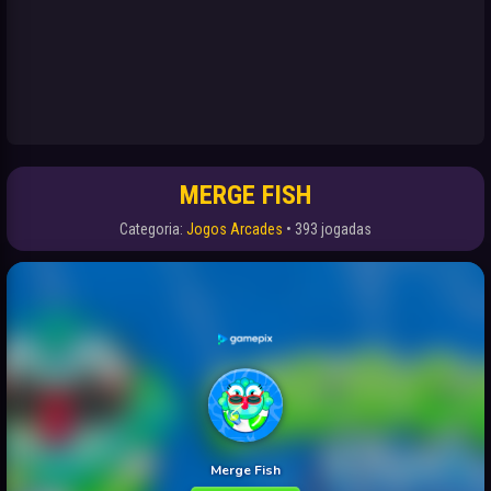
MERGE FISH
Categoria:
Jogos Arcades
• 393 jogadas