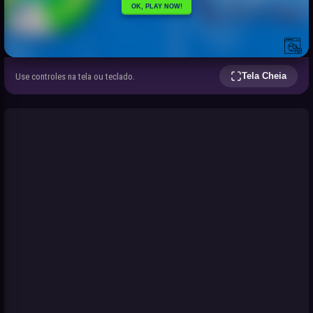
Tela Cheia
Use controles na tela ou teclado.