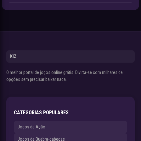
KIZI
O melhor portal de jogos online grátis. Divirta-se com milhares de
opções sem precisar baixar nada.
CATEGORIAS POPULARES
Jogos de Ação
Jogos de Quebra-cabeças