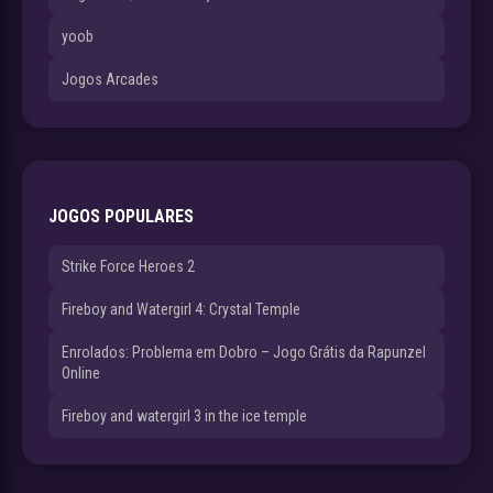
yoob
Jogos Arcades
JOGOS POPULARES
Strike Force Heroes 2
Fireboy and Watergirl 4: Crystal Temple
Enrolados: Problema em Dobro – Jogo Grátis da Rapunzel
Online
Fireboy and watergirl 3 in the ice temple