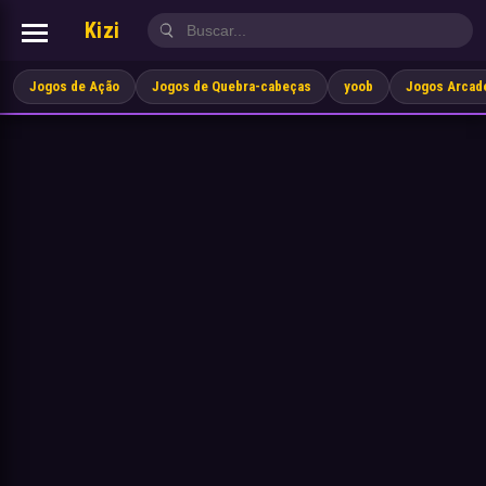
Kizi
Jogos de Ação
Jogos de Quebra-cabeças
yoob
Jogos Arcad