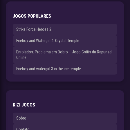
JOGOS POPULARES
Strike Force Heroes 2
Fireboy and Watergirl 4: Crystal Temple
Enrolados: Problema em Dobro – Jogo Grátis da Rapunzel
Online
Fireboy and watergirl 3 in the ice temple
KIZI JOGOS
Sobre
Contato