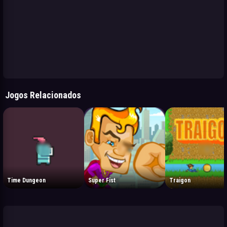
Jogos Relacionados
Time Dungeon
Super Fist
Traigon