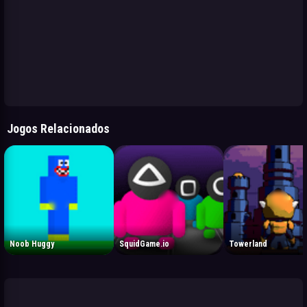
Jogos Relacionados
Noob Huggy
SquidGame.io
Towerland