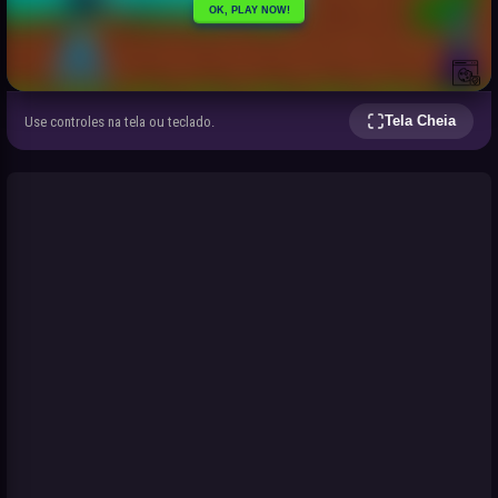
Tela Cheia
Use controles na tela ou teclado.