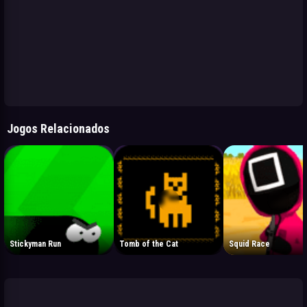
Jogos Relacionados
Stickyman Run
Tomb of the Cat
Squid Race