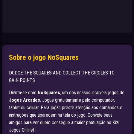
Sobre o jogo NoSquares
DODGE THE SQUARES AND COLLECT THE CIRCLES TO
GAIN POINTS
Divirta-se com
NoSquares
, um dos nossos incríveis jogos de
Jogos Arcades
. Jogue gratuitamente pelo computador,
tablet ou celular. Para jogar, preste atenção aos comandos e
instruções que aparecem na tela do jogo. Convide seus
amigos para ver quem consegue a maior pontuação no Kizi
Jogos Online!