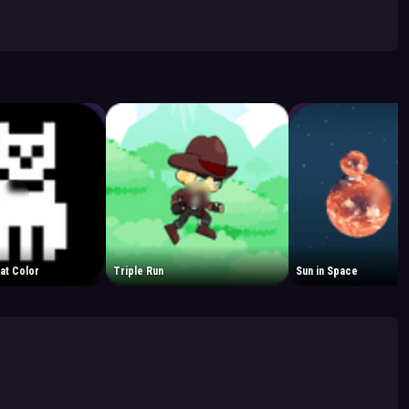
at Color
Triple Run
Sun in Space