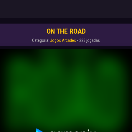
ON THE ROAD
Categoria:
Jogos Arcades
• 223 jogadas