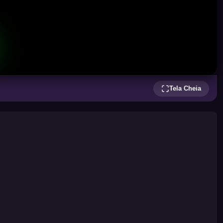
Tela Cheia