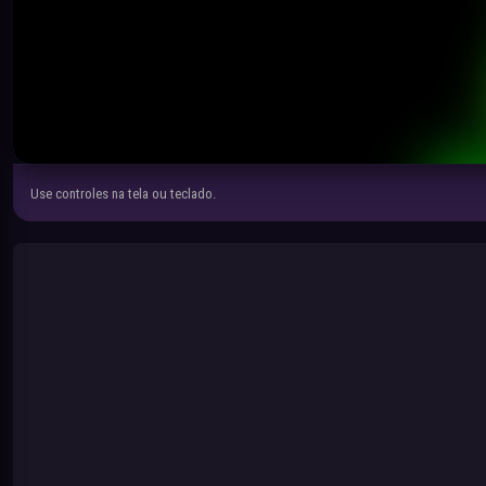
Use controles na tela ou teclado.