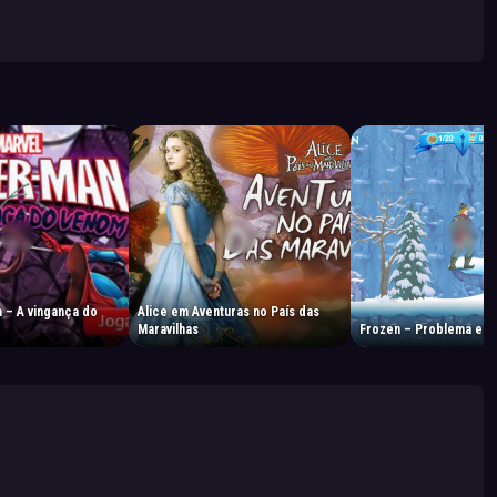
 – A vingança do
Alice em Aventuras no País das
Maravilhas
Frozen – Problema em