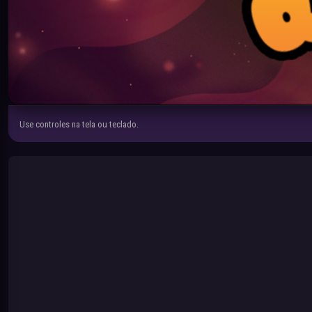
Use controles na tela ou teclado.