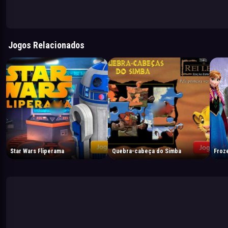
Jogos Relacionados
Star Wars Fliperama
Quebra-cabeça do Simba
Froz