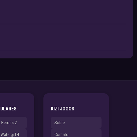
PULARES
KIZI JOGOS
e Heroes 2
Sobre
Watergirl 4:
Contato