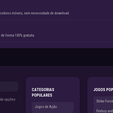
ositivos móveis, sem necessidade de download.
 de forma 100% gratuita.
CATEGORIAS
JOGOS PO
POPULARES
s de opções
Strike Forc
Jogos de Ação
Fireboy and 