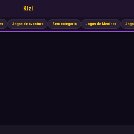
Kizi
es
Jogos de aventura
Sem categoria
Jogos de Meninas
Jogo