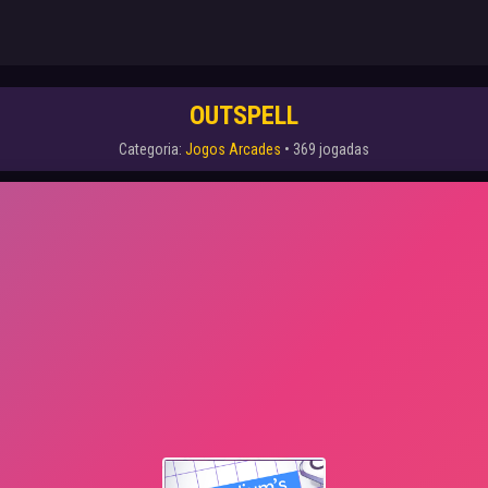
OUTSPELL
Categoria:
Jogos Arcades
• 369 jogadas