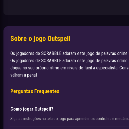
Sobre o jogo Outspell
Os jogadores de SCRABBLE adoram este jogo de palavras online gr
Os jogadores de SCRABBLE adoram este jogo de palavras online gr
Jogue no seu próprio ritmo em níveis de fácil a especialista. Co
valham a pena!
Perguntas Frequentes
Como jogar Outspell?
Siga as instruções na tela do jogo para aprender os controles e mecâni