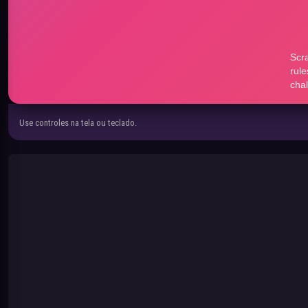
Use controles na tela ou teclado.