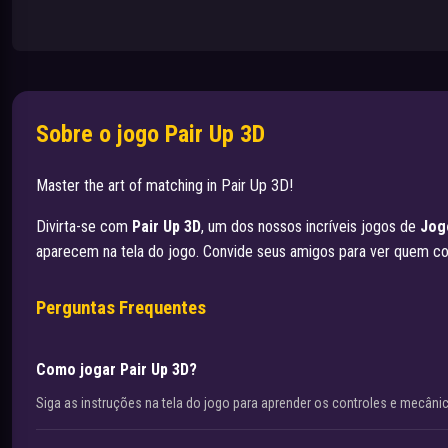
Sobre o jogo Pair Up 3D
Master the art of matching in Pair Up 3D!
Divirta-se com
Pair Up 3D
, um dos nossos incríveis jogos de
Jog
aparecem na tela do jogo. Convide seus amigos para ver quem co
Perguntas Frequentes
Como jogar Pair Up 3D?
Siga as instruções na tela do jogo para aprender os controles e mecâni