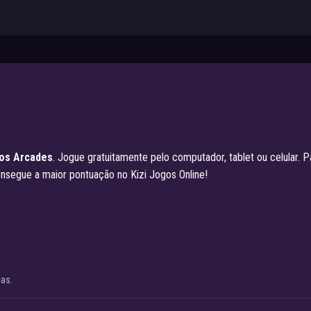
os Arcades
. Jogue gratuitamente pelo computador, tablet ou celular. 
nsegue a maior pontuação no Kizi Jogos Online!
cas.