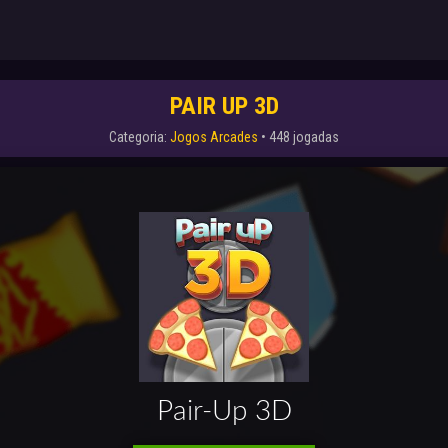
PAIR UP 3D
Categoria:
Jogos Arcades
• 448 jogadas