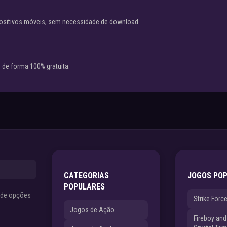
ositivos móveis, sem necessidade de download.
 de forma 100% gratuita.
CATEGORIAS
JOGOS PO
POPULARES
s de opções
Strike Forc
Jogos de Ação
Fireboy and 