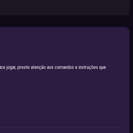
Para jogar, preste atenção aos comandos e instruções que