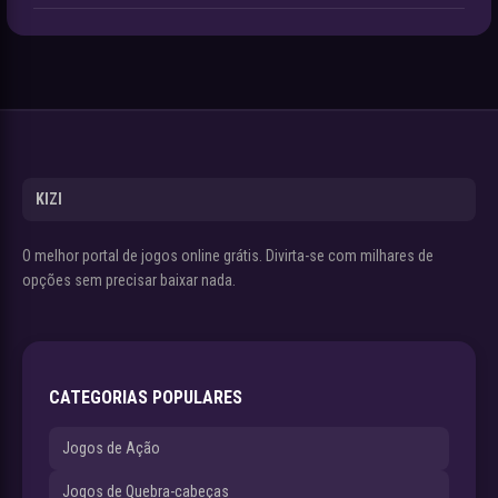
KIZI
O melhor portal de jogos online grátis. Divirta-se com milhares de
opções sem precisar baixar nada.
CATEGORIAS POPULARES
Jogos de Ação
Jogos de Quebra-cabeças