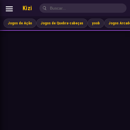
Kizi
Jogos de Ação
Jogos de Quebra-cabeças
yoob
Jogos Arcad