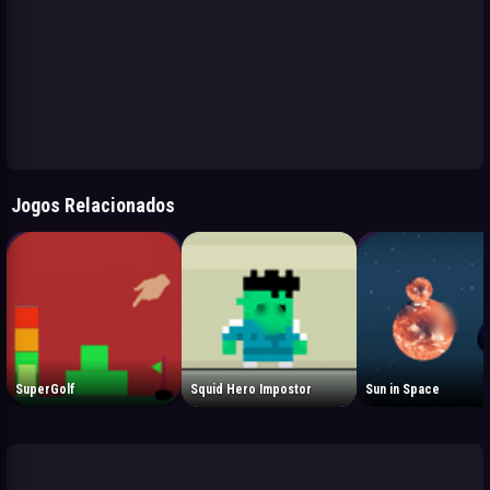
Jogos Relacionados
SuperGolf
Squid Hero Impostor
Sun in Space