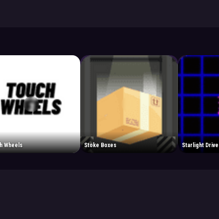
h Wheels
Stoke Boxes
Starlight Drive