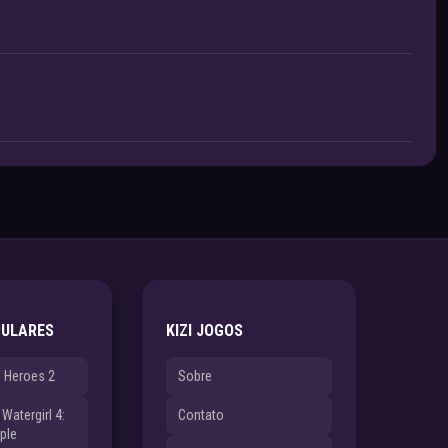
PULARES
KIZI JOGOS
e Heroes 2
Sobre
Watergirl 4:
Contato
ple