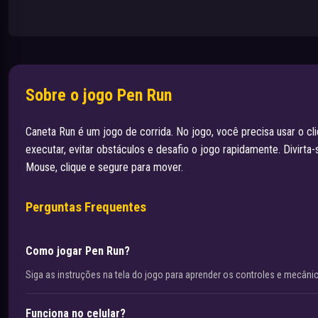
Sobre o jogo Pen Run
Caneta Run é um jogo de corrida. No jogo, você precisa usar o cliq
executar, evitar obstáculos e desafio o jogo rapidamente. Divirta-
Mouse, clique e segure para mover.
Perguntas Frequentes
Como jogar Pen Run?
Siga as instruções na tela do jogo para aprender os controles e mecâni
Funciona no celular?