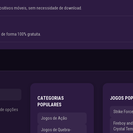
ositivos móveis, sem necessidade de download.
 de forma 100% gratuita.
CATEGORIAS
JOGOS PO
POPULARES
s de opções
Strike Forc
Jogos de Ação
Fireboy and 
Crystal Tem
Jogos de Quebra-