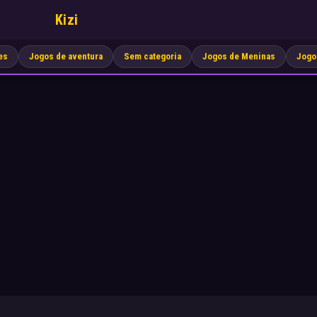
Kizi
es
Jogos de aventura
Sem categoria
Jogos de Meninas
Jogo