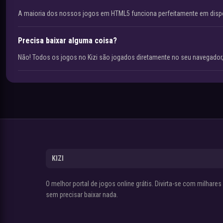
A maioria dos nossos jogos em HTML5 funciona perfeitamente em disp
Precisa baixar alguma coisa?
Não! Todos os jogos no Kizi são jogados diretamente no seu navegador,
KIZI
O melhor portal de jogos online grátis. Divirta-se com milhare
sem precisar baixar nada.