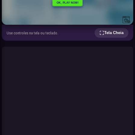
Tela Cheia
Use controles na tela ou teclado.