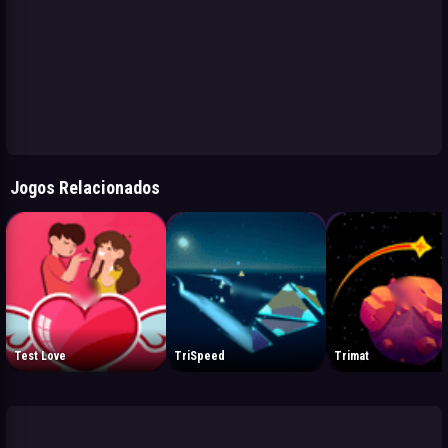
Jogos Relacionados
Test Love
TriSpeed
Trimat