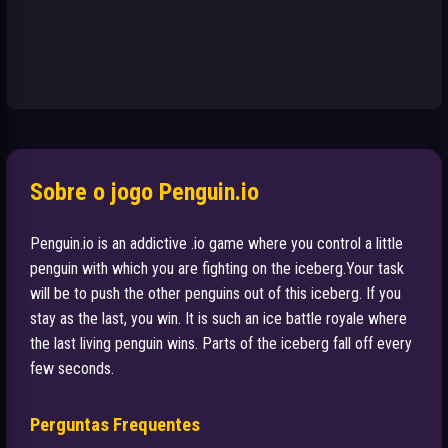
Sobre o jogo Penguin.io
Penguin.io is an addictive .io game where you control a little
penguin with which you are fighting on the iceberg.Your task
will be to push the other penguins out of this iceberg. If you
stay as the last, you win. It is such an ice battle royale where
the last living penguin wins. Parts of the iceberg fall off every
few seconds.
Perguntas Frequentes