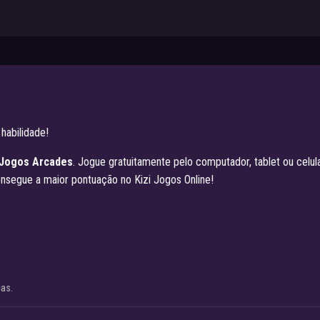
habilidade!
Jogos Arcades
. Jogue gratuitamente pelo computador, tablet ou celul
nsegue a maior pontuação no Kizi Jogos Online!
cas.