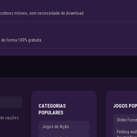
ositivos móveis, sem necessidade de download.
 de forma 100% gratuita.
CATEGORIAS
JOGOS PO
POPULARES
s de opções
Strike Forc
Jogos de Ação
Fireboy and 