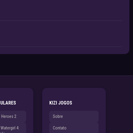
PULARES
KIZI JOGOS
e Heroes 2
Sobre
Watergirl 4:
Contato