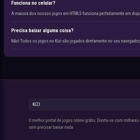
Funciona no celular?
A maioria dos nossos jogos em HTML5 funciona perfeitamente em disp
Precisa baixar alguma coisa?
Não! Todos os jogos no Kizi são jogados diretamente no seu navegador,
KIZI
O melhor portal de jogos online grátis. Divirta-se com milhare
sem precisar baixar nada.