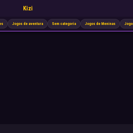
Kizi
es
Jogos de aventura
Sem categoria
Jogos de Meninas
Jogo