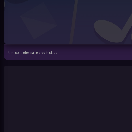
Use controles na tela ou teclado.