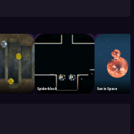
Spiderblock
Sun in Space