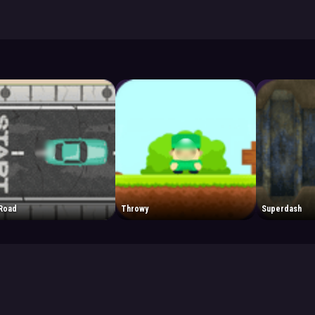
 Road
Throwy
Superdash