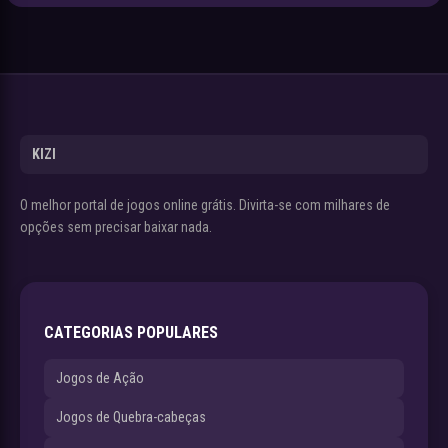
KIZI
O melhor portal de jogos online grátis. Divirta-se com milhares de
opções sem precisar baixar nada.
CATEGORIAS POPULARES
Jogos de Ação
Jogos de Quebra-cabeças