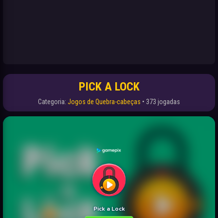
PICK A LOCK
Categoria:
Jogos de Quebra-cabeças
• 373 jogadas