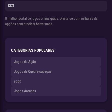
KIZI
O melhor portal de jogos online grátis. Divirta-se com milhares de
opções sem precisar baixar nada.
CATEGORIAS POPULARES
Jogos de Ação
Jogos de Quebra-cabeças
yoob
Jogos Arcades