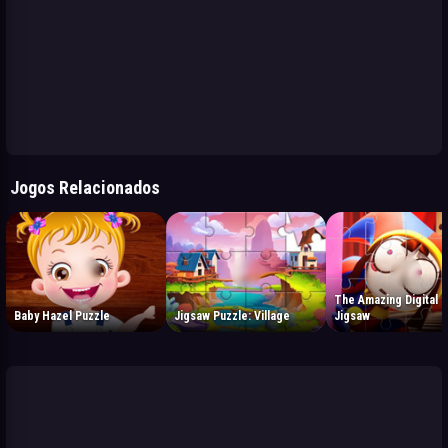
Jogos Relacionados
The Amazing Digital 
Baby Hazel Puzzle
Jigsaw Puzzle: Village
Jigsaw