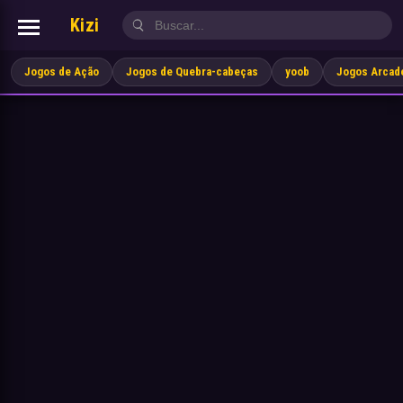
Kizi
Jogos de Ação
Jogos de Quebra-cabeças
yoob
Jogos Arcad