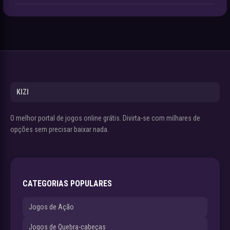
KIZI
O melhor portal de jogos online grátis. Divirta-se com milhares de
opções sem precisar baixar nada.
CATEGORIAS POPULARES
Jogos de Ação
Jogos de Quebra-cabeças