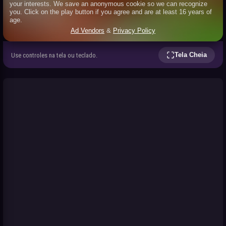
Tela Cheia
Use controles na tela ou teclado.