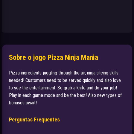
Sobre o jogo Pizza Ninja Mania
Pizza ingredients juggling through the air, ninja slicing skills
needed! Customers need to be served quickly and also love
to see the entertainment. So grab a knife and do your job!
Play in each game mode and be the best! Also new types of
bonuses await!
Perguntas Frequentes