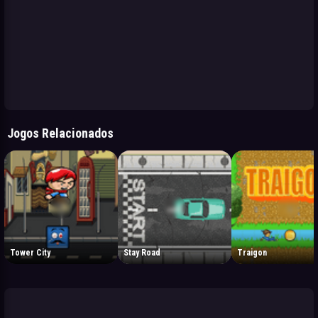
Jogos Relacionados
Tower City
Stay Road
Traigon