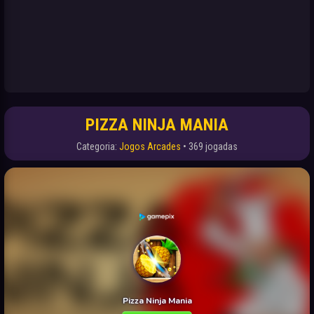
PIZZA NINJA MANIA
Categoria:
Jogos Arcades
• 369 jogadas