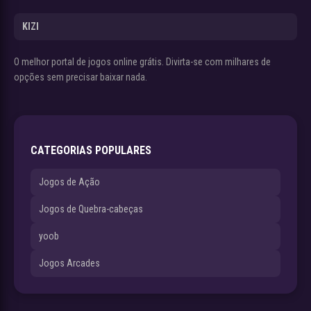
KIZI
O melhor portal de jogos online grátis. Divirta-se com milhares de
opções sem precisar baixar nada.
CATEGORIAS POPULARES
Jogos de Ação
Jogos de Quebra-cabeças
yoob
Jogos Arcades