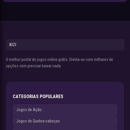
KIZI
O melhor portal de jogos online grátis. Divirta-se com milhares de
opções sem precisar baixar nada.
CATEGORIAS POPULARES
Jogos de Ação
Jogos de Quebra-cabeças