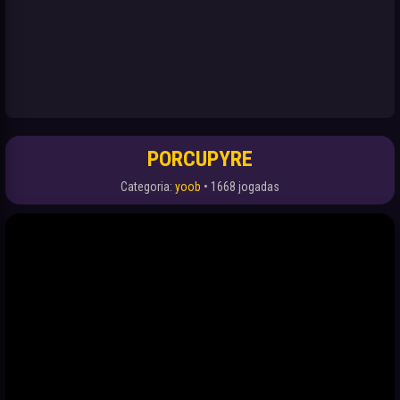
PORCUPYRE
Categoria:
yoob
• 1668 jogadas