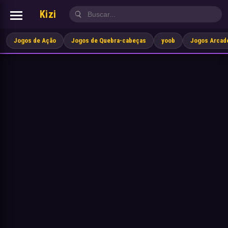
Kizi
Jogos de Ação
Jogos de Quebra-cabeças
yoob
Jogos Arcad