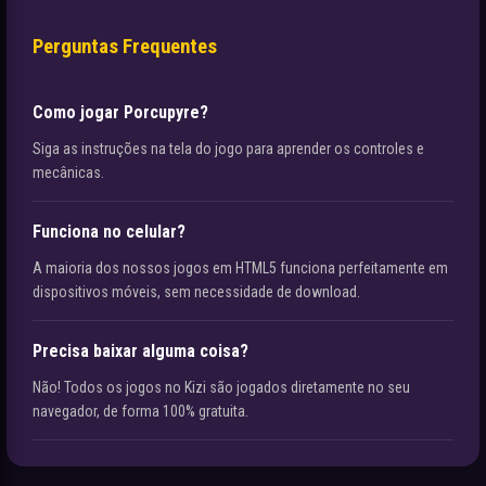
Perguntas Frequentes
Como jogar Porcupyre?
Siga as instruções na tela do jogo para aprender os controles e
mecânicas.
Funciona no celular?
A maioria dos nossos jogos em HTML5 funciona perfeitamente em
dispositivos móveis, sem necessidade de download.
Precisa baixar alguma coisa?
Não! Todos os jogos no Kizi são jogados diretamente no seu
navegador, de forma 100% gratuita.