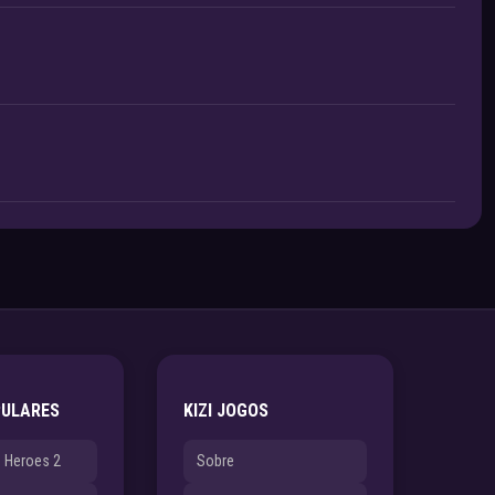
PULARES
KIZI JOGOS
e Heroes 2
Sobre