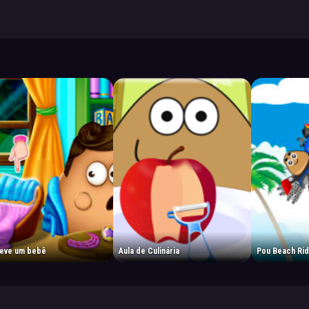
teve um bebê
Aula de Culinária
Pou Beach Ri