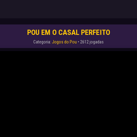
POU EM O CASAL PERFEITO
Categoria:
Jogos do Pou
• 2612 jogadas