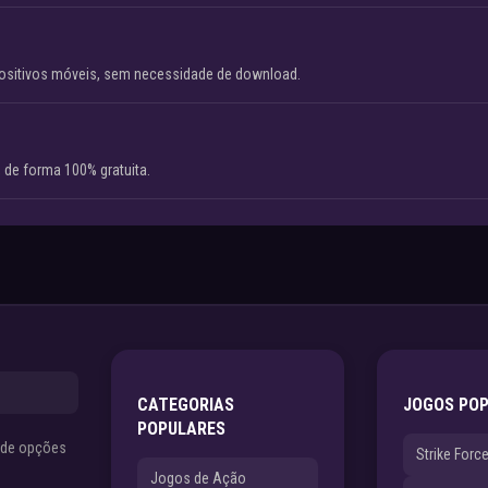
ositivos móveis, sem necessidade de download.
 de forma 100% gratuita.
CATEGORIAS
JOGOS PO
POPULARES
s de opções
Strike Forc
Jogos de Ação