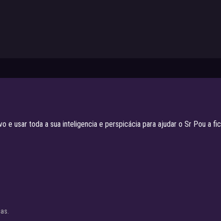
o e usar toda a sua inteligencia e perspicácia para ajudar o Sr Pou a f
cas.