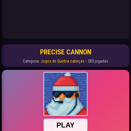
PRECISE CANNON
Categoria:
Jogos de Quebra-cabeças
• 383 jogadas