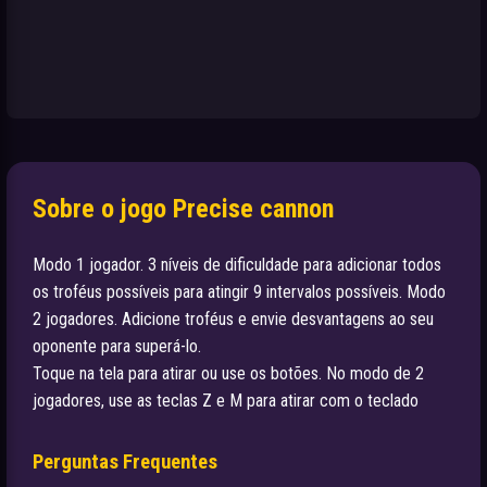
Sobre o jogo Precise cannon
Modo 1 jogador. 3 níveis de dificuldade para adicionar todos
os troféus possíveis para atingir 9 intervalos possíveis. Modo
2 jogadores. Adicione troféus e envie desvantagens ao seu
oponente para superá-lo.
Toque na tela para atirar ou use os botões. No modo de 2
jogadores, use as teclas Z e M para atirar com o teclado
Perguntas Frequentes