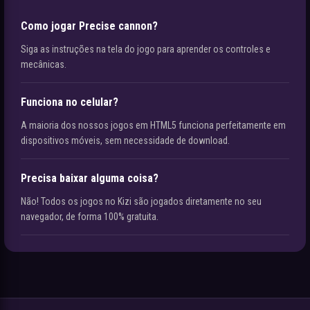
Como jogar Precise cannon?
Siga as instruções na tela do jogo para aprender os controles e
mecânicas.
Funciona no celular?
A maioria dos nossos jogos em HTML5 funciona perfeitamente em
dispositivos móveis, sem necessidade de download.
Precisa baixar alguma coisa?
Não! Todos os jogos no Kizi são jogados diretamente no seu
navegador, de forma 100% gratuita.