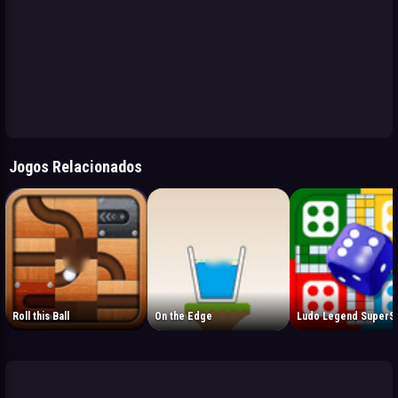
Jogos Relacionados
Roll this Ball
On the Edge
Ludo Legend SuperSt