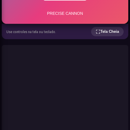
Tela Cheia
Use controles na tela ou teclado.