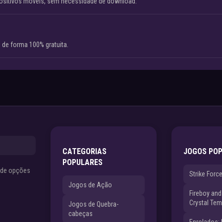
ositivos móveis, sem necessidade de download.
 de forma 100% gratuita.
CATEGORIAS
JOGOS PO
POPULARES
s de opções
Strike Forc
Jogos de Ação
Fireboy and 
Crystal Tem
Jogos de Quebra-
cabeças
Enrolados: