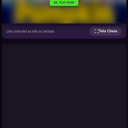
Tela Cheia
Use controles na tela ou teclado.