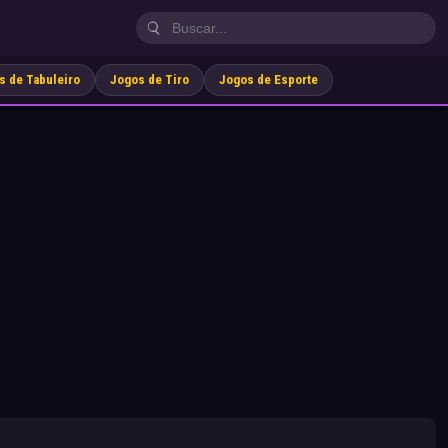
s de Tabuleiro
Jogos de Tiro
Jogos de Esporte