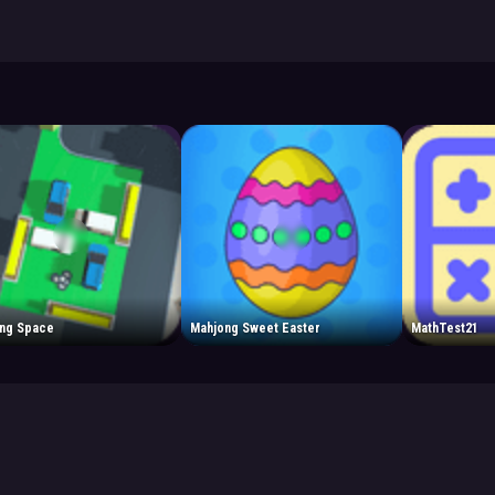
ing Space
Mahjong Sweet Easter
MathTest21