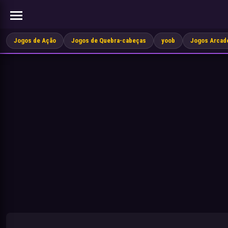
Jogos de Ação
Jogos de Quebra-cabeças
yoob
Jogos Arcad