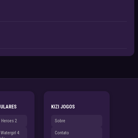
PULARES
KIZI JOGOS
e Heroes 2
Sobre
Watergirl 4:
Contato