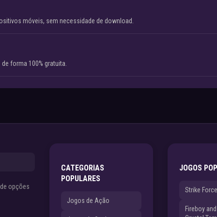
ositivos móveis, sem necessidade de download.
 de forma 100% gratuita.
CATEGORIAS
JOGOS PO
POPULARES
s de opções
Strike Forc
Jogos de Ação
Fireboy and 