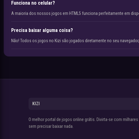
Funciona no celular?
A maioria dos nossos jogos em HTML5 funciona perfeitamente em disp
Precisa baixar alguma coisa?
Não! Todos os jogos no Kizi são jogados diretamente no seu navegador,
KIZI
O melhor portal de jogos online grátis. Divirta-se com milhare
sem precisar baixar nada.