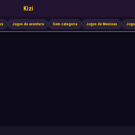
Kizi
es
Jogos de aventura
Sem categoria
Jogos de Meninas
Jogo