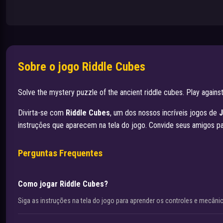
Sobre o jogo Riddle Cubes
Solve the mystery puzzle of the ancient riddle cubes. Play against
Divirta-se com
Riddle Cubes
, um dos nossos incríveis jogos de
J
instruções que aparecem na tela do jogo. Convide seus amigos p
Perguntas Frequentes
Como jogar Riddle Cubes?
Siga as instruções na tela do jogo para aprender os controles e mecâni