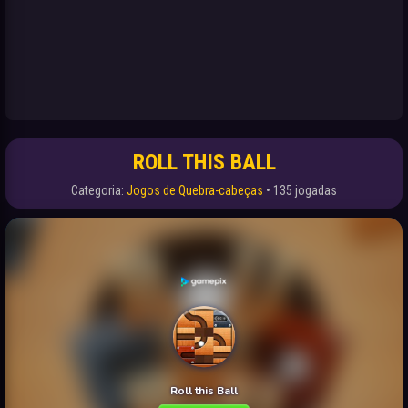
ROLL THIS BALL
Categoria:
Jogos de Quebra-cabeças
• 135 jogadas