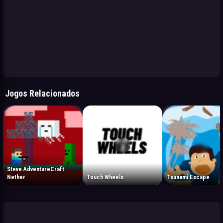
Jogos Relacionados
Steve AdventureCraft
Nether
Touch Wheels
Tsunami Escape