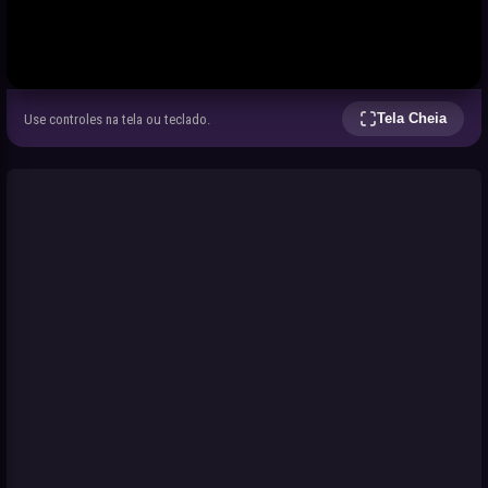
Tela Cheia
Use controles na tela ou teclado.