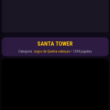
SANTA TOWER
Categoria:
Jogos de Quebra-cabeças
• 1294 jogadas