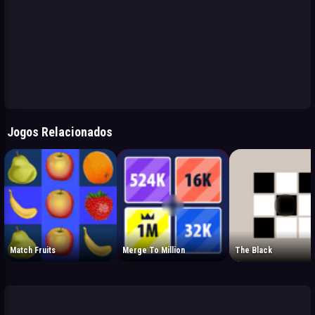
Jogos Relacionados
Match Fruits
Merge To Million
The Black