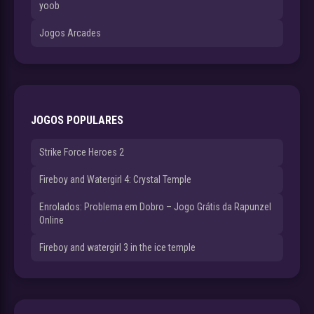
yoob
Jogos Arcades
JOGOS POPULARES
Strike Force Heroes 2
Fireboy and Watergirl 4: Crystal Temple
Enrolados: Problema em Dobro – Jogo Grátis da Rapunzel
Online
Fireboy and watergirl 3 in the ice temple