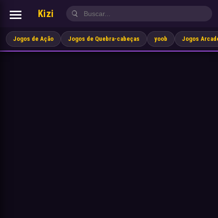
Kizi
Jogos de Ação
Jogos de Quebra-cabeças
yoob
Jogos Arcad