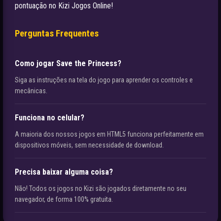
pontuação no Kizi Jogos Online!
Perguntas Frequentes
Como jogar Save the Princess?
Siga as instruções na tela do jogo para aprender os controles e
mecânicas.
Funciona no celular?
A maioria dos nossos jogos em HTML5 funciona perfeitamente em
dispositivos móveis, sem necessidade de download.
Precisa baixar alguma coisa?
Não! Todos os jogos no Kizi são jogados diretamente no seu
navegador, de forma 100% gratuita.