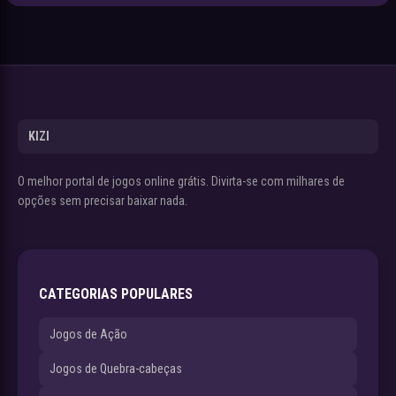
KIZI
O melhor portal de jogos online grátis. Divirta-se com milhares de
opções sem precisar baixar nada.
CATEGORIAS POPULARES
Jogos de Ação
Jogos de Quebra-cabeças