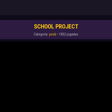
SCHOOL PROJECT
Categoria:
yoob
• 1852 jogadas