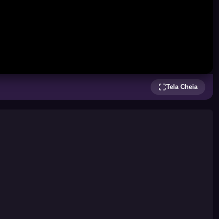
Tela Cheia