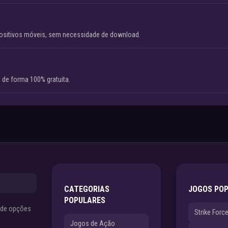
ositivos móveis, sem necessidade de download.
 de forma 100% gratuita.
CATEGORIAS
JOGOS PO
POPULARES
s de opções
Strike Forc
Jogos de Ação