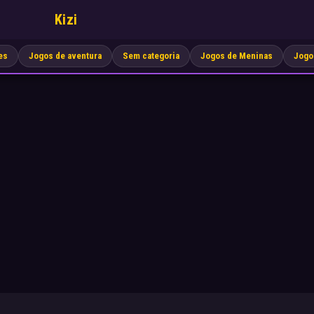
Kizi
es
Jogos de aventura
Sem categoria
Jogos de Meninas
Jogo