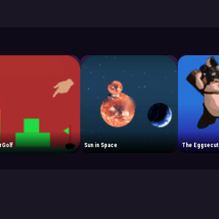
rGolf
Sun in Space
The Eggsecut