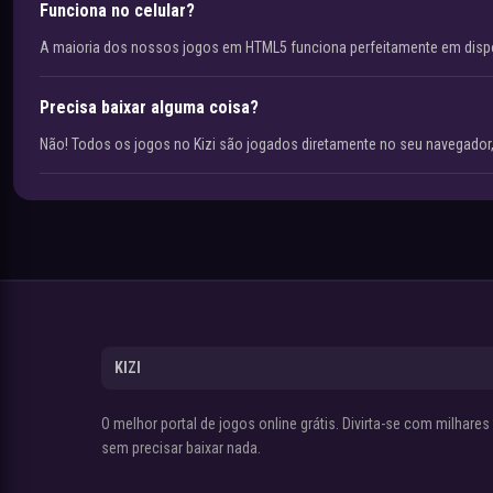
Funciona no celular?
A maioria dos nossos jogos em HTML5 funciona perfeitamente em disp
Precisa baixar alguma coisa?
Não! Todos os jogos no Kizi são jogados diretamente no seu navegador,
KIZI
O melhor portal de jogos online grátis. Divirta-se com milhare
sem precisar baixar nada.