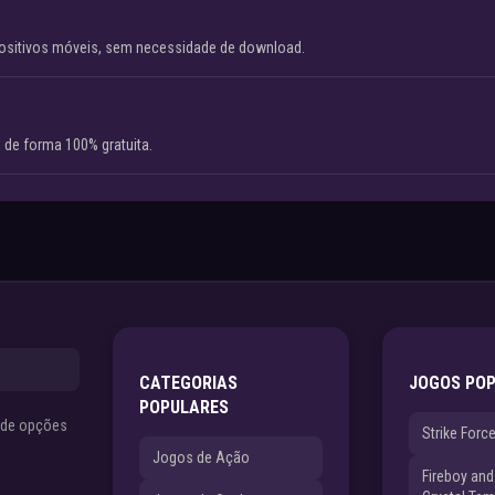
ositivos móveis, sem necessidade de download.
 de forma 100% gratuita.
CATEGORIAS
JOGOS PO
POPULARES
s de opções
Strike Forc
Jogos de Ação
Fireboy and 