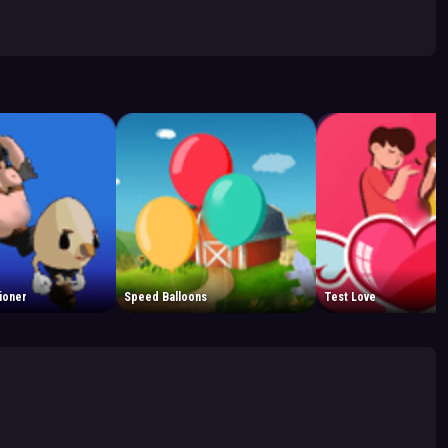
ioner
Speed Balloons
Test Love