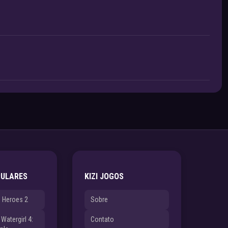
PULARES
KIZI JOGOS
e Heroes 2
Sobre
Watergirl 4:
Contato