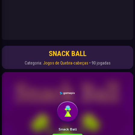
SNACK BALL
Categoria:
Jogos de Quebra-cabeças
• 90 jogadas