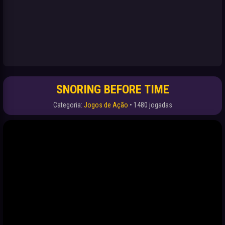
SNORING BEFORE TIME
Categoria:
Jogos de Ação
• 1480 jogadas