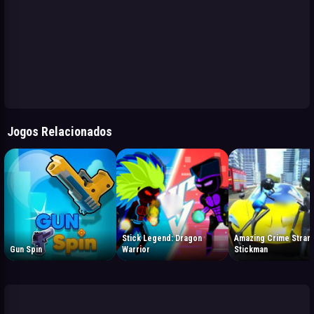
Jogos Relacionados
Stick Legend: Dragon
Amazing Crime Stran
Gun Spin
Warrior
Stickman