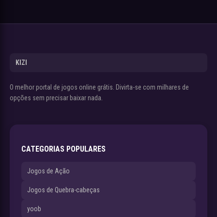
KIZI
O melhor portal de jogos online grátis. Divirta-se com milhares de
opções sem precisar baixar nada.
CATEGORIAS POPULARES
Jogos de Ação
Jogos de Quebra-cabeças
yoob