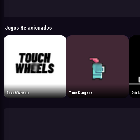
Jogos Relacionados
Touch Wheels
Time Dungeon
Stic