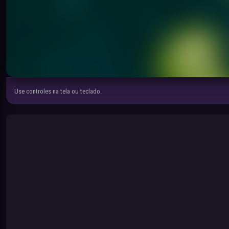
Use controles na tela ou teclado.