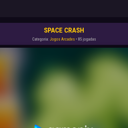
SPACE CRASH
Categoria:
Jogos Arcades
• 85 jogadas