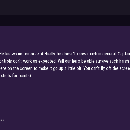
 He knows no remorse. Actually, he doesn’t know much in general. Captai
ontrols don’t work as expected. Will our hero be able survive such harsh
ere on the screen to make it go up a little bit. You can’t fly off the scr
 shots for points).
cas.