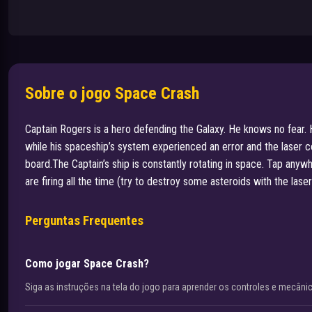
Sobre o jogo Space Crash
Captain Rogers is a hero defending the Galaxy. He knows no fear.
while his spaceship’s system experienced an error and the laser c
board.The Captain’s ship is constantly rotating in space. Tap anywh
are firing all the time (try to destroy some asteroids with the laser
Perguntas Frequentes
Como jogar Space Crash?
Siga as instruções na tela do jogo para aprender os controles e mecâni