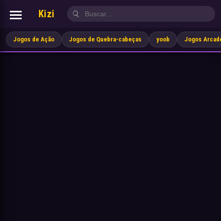
Kizi
Jogos de Ação
Jogos de Quebra-cabeças
yoob
Jogos Arcad