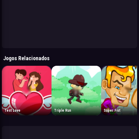
Jogos Relacionados
Test Love
Triple Run
Super Fist