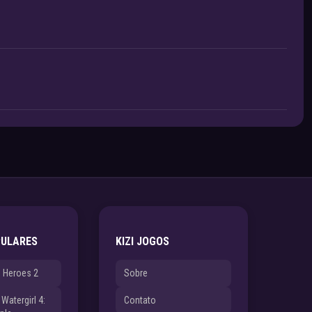
PULARES
KIZI JOGOS
e Heroes 2
Sobre
Watergirl 4:
Contato