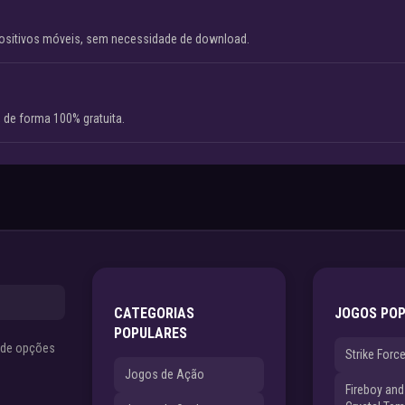
ositivos móveis, sem necessidade de download.
 de forma 100% gratuita.
CATEGORIAS
JOGOS PO
POPULARES
s de opções
Strike Forc
Jogos de Ação
Fireboy and 