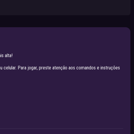
s alta!
u celular. Para jogar, preste atenção aos comandos e instruções