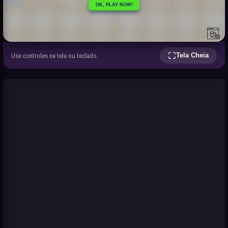
Tela Cheia
Use controles na tela ou teclado.