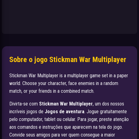
Sobre o jogo Stickman War Multiplayer
Stickman War Multiplayer is a multiplayer game set in a paper
world. Choose your character, face enemies in a random
match, or your friends in a combined match.
Divirta-se com
Stickman War Multiplayer
, um dos nossos
incríveis jogos de
Jogos de aventura
. Jogue gratuitamente
pelo computador, tablet ou celular. Para jogar, preste atenção
aos comandos e instruções que aparecem na tela do jogo.
Convide seus amigos para ver quem consegue a maior