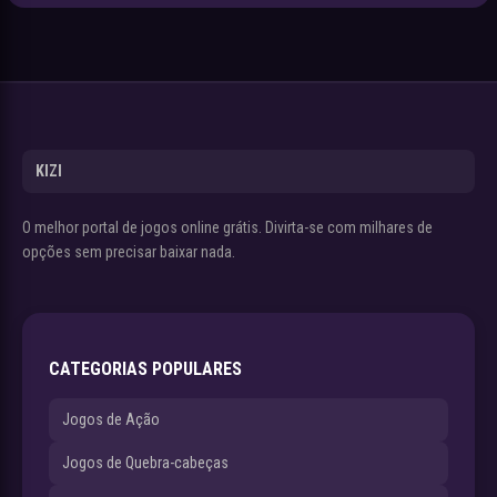
KIZI
O melhor portal de jogos online grátis. Divirta-se com milhares de
opções sem precisar baixar nada.
CATEGORIAS POPULARES
Jogos de Ação
Jogos de Quebra-cabeças