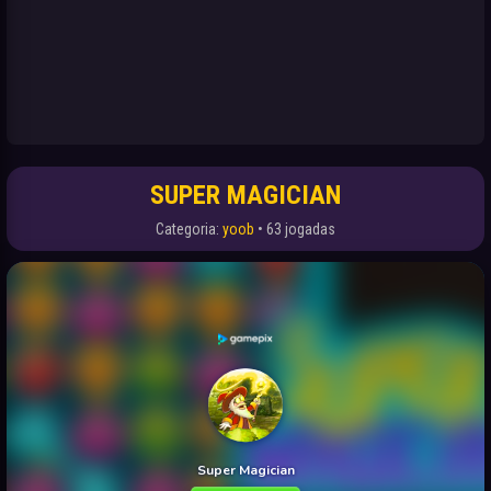
SUPER MAGICIAN
Categoria:
yoob
• 63 jogadas