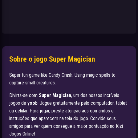
Sobre o jogo Super Magician
Super fun game like Candy Crush. Using magic spells to
capture small creatures.
Divirta-se com
Super Magician
, um dos nossos incríveis
jogos de
yoob
. Jogue gratuitamente pelo computador, tablet
ou celular. Para jogar, preste atenção aos comandos e
instruções que aparecem na tela do jogo. Convide seus
amigos para ver quem consegue a maior pontuação no Kizi
Jogos Online!