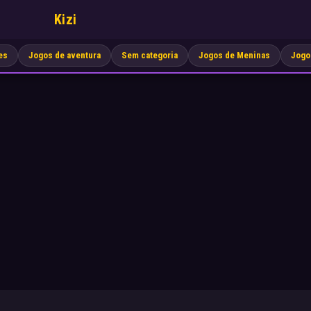
Kizi
es
Jogos de aventura
Sem categoria
Jogos de Meninas
Jogo