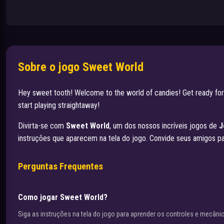
Sobre o jogo Sweet World
Hey sweet tooth! Welcome to the world of candies! Get ready for g
start playing straightaway!
Divirta-se com
Sweet World
, um dos nossos incríveis jogos de
J
instruções que aparecem na tela do jogo. Convide seus amigos p
Perguntas Frequentes
Como jogar Sweet World?
Siga as instruções na tela do jogo para aprender os controles e mecâni