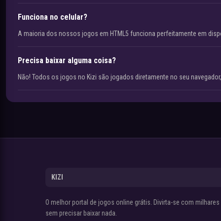
Funciona no celular?
A maioria dos nossos jogos em HTML5 funciona perfeitamente em disp
Precisa baixar alguma coisa?
Não! Todos os jogos no Kizi são jogados diretamente no seu navegador,
KIZI
O melhor portal de jogos online grátis. Divirta-se com milhare
sem precisar baixar nada.