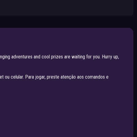
ging adventures and cool prizes are waiting for you. Hurry up,
et ou celular. Para jogar, preste atenção aos comandos e