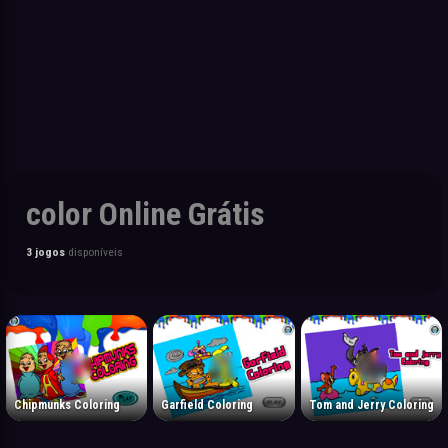
color Online Grátis
3 jogos
disponíveis
Chipmunks Coloring
Garfield Coloring
Tom and Jerry Coloring