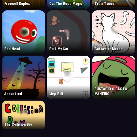
Freecell Duplex
Cut The Rope Magic
Train Tycoon
Red Head
Park My Car
Cat Avatar Maker
EUSTÁCIO O CACTO
Abduckted
Mep Ball
MANEIRO
The Collision Box