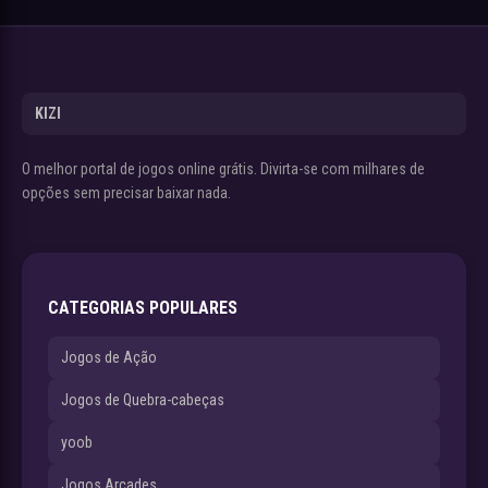
KIZI
O melhor portal de jogos online grátis. Divirta-se com milhares de
opções sem precisar baixar nada.
CATEGORIAS POPULARES
Jogos de Ação
Jogos de Quebra-cabeças
yoob
Jogos Arcades