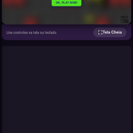
Tela Cheia
Use controles na tela ou teclado.