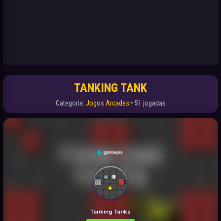
TANKING TANK
Categoria:
Jogos Arcades
• 51 jogadas