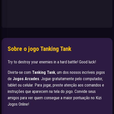
Sobre o jogo Tanking Tank
Try to destroy your enemies in a hard battle! Good luck!
Divirta-se com
Tanking Tank
, um dos nossos incríveis jogos
de
Jogos Arcades
. Jogue gratuitamente pelo computador,
tablet ou celular. Para jogar, preste atenção aos comandos e
instruções que aparecem na tela do jogo. Convide seus
amigos para ver quem consegue a maior pontuação no Kizi
Jogos Online!