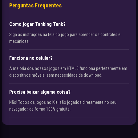
Perguntas Frequentes
Como jogar Tanking Tank?
Siga as instruções na tela do jogo para aprender os controles e
mecânicas.
Funciona no celular?
A maioria dos nossos jogos em HTML5 funciona perfeitamente em
dispositivos móveis, sem necessidade de download.
Precisa baixar alguma coisa?
Não! Todos os jogos no Kizi são jogados diretamente no seu
navegador, de forma 100% gratuita.