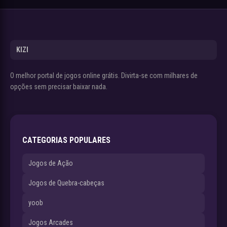
KIZI
O melhor portal de jogos online grátis. Divirta-se com milhares de
opções sem precisar baixar nada.
CATEGORIAS POPULARES
Jogos de Ação
Jogos de Quebra-cabeças
yoob
Jogos Arcades