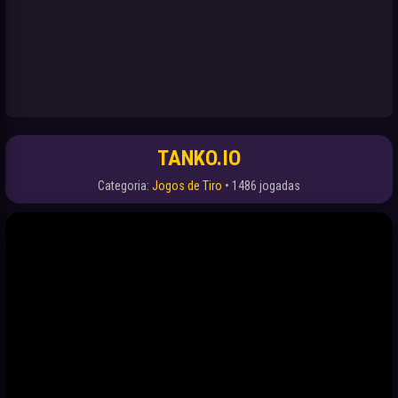
TANKO.IO
Categoria:
Jogos de Tiro
• 1486 jogadas