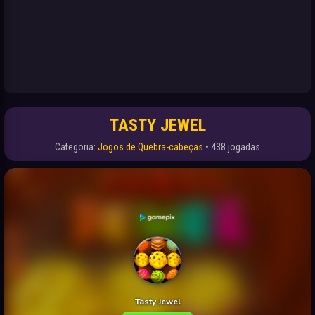
TASTY JEWEL
Categoria:
Jogos de Quebra-cabeças
• 438 jogadas