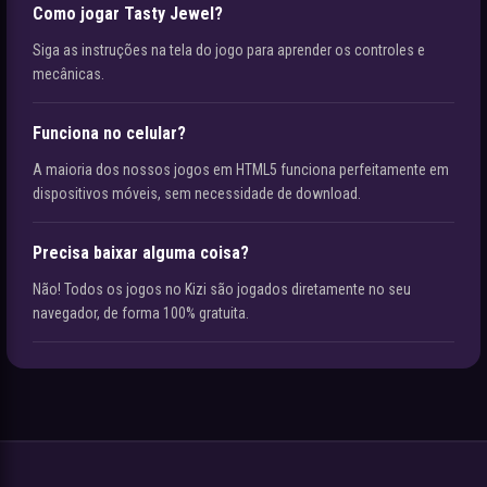
Como jogar Tasty Jewel?
Siga as instruções na tela do jogo para aprender os controles e
mecânicas.
Funciona no celular?
A maioria dos nossos jogos em HTML5 funciona perfeitamente em
dispositivos móveis, sem necessidade de download.
Precisa baixar alguma coisa?
Não! Todos os jogos no Kizi são jogados diretamente no seu
navegador, de forma 100% gratuita.