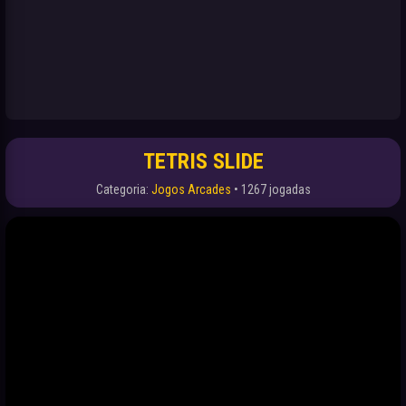
TETRIS SLIDE
Categoria:
Jogos Arcades
• 1267 jogadas