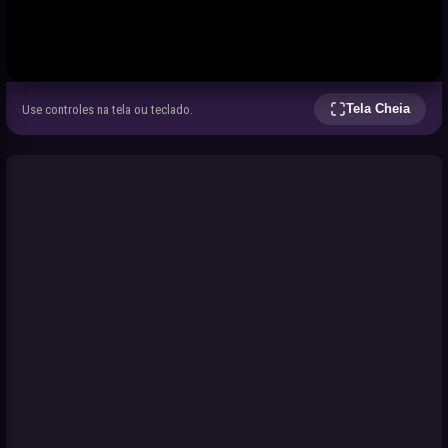
Tela Cheia
Use controles na tela ou teclado.