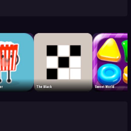
er
The Black
Sweet World