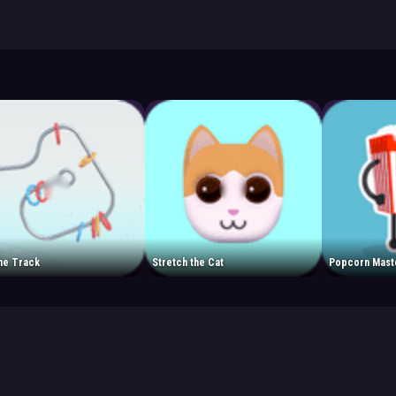
the Track
Stretch the Cat
Popcorn Mast