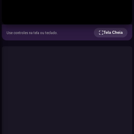
Tela Cheia
Use controles na tela ou teclado.