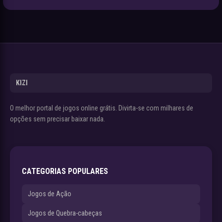
KIZI
O melhor portal de jogos online grátis. Divirta-se com milhares de
opções sem precisar baixar nada.
CATEGORIAS POPULARES
Jogos de Ação
Jogos de Quebra-cabeças