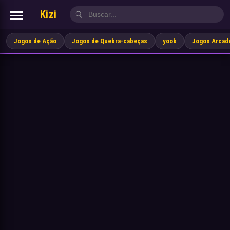
Kizi
Jogos de Ação
Jogos de Quebra-cabeças
yoob
Jogos Arcad