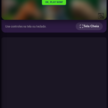
Tela Cheia
Use controles na tela ou teclado.