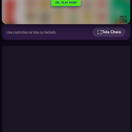
Tela Cheia
Use controles na tela ou teclado.