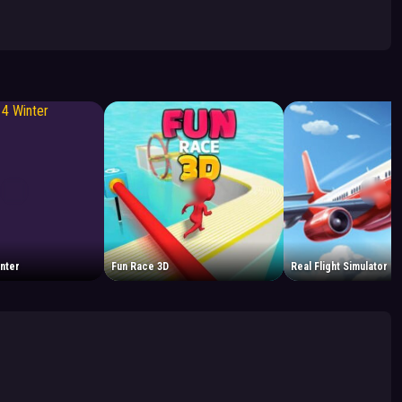
nter
Fun Race 3D
Real Flight Simulator